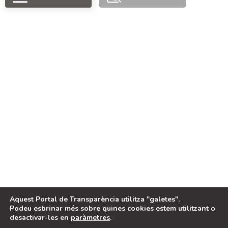
PORTAL FINANÇAT
PER
LEGAL
Avis legal
Política de cookies
Aquest Portal de Transparència utilitza "galetes".
Podeu esbrinar més sobre quines cookies estem utilitzant o
desactivar-les en
paràmetres
.
2024, Portal de Transparència de
Projecte desenvolupat per
Benimodo
EQUÀLITAT