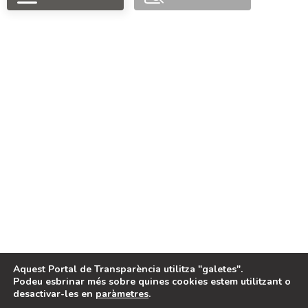
PORTAL FINANÇAT
PER
LEGAL
Avis legal
Política de cookies
Aquest Portal de Transparència utilitza "galetes".
Podeu esbrinar més sobre quines cookies estem utilitzant o
desactivar-les en
paràmetres
.
2024, Portal de Transparència de
Projecte desenvolupat per
Benimodo
EQUÀLITAT