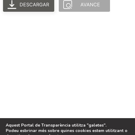
DESCARGAR
AVANCE
PORTAL FINANÇAT
PER
LEGAL
Avis legal
Política de cookies
Aquest Portal de Transparència utilitza "galetes".
Podeu esbrinar més sobre quines cookies estem utilitzant o