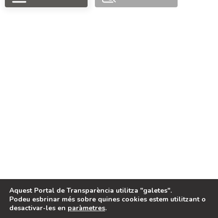
PORTAL FINANÇAT
PER
LEGAL
Avis legal
Política de cookies
Aquest Portal de Transparència utilitza "galetes".
Podeu esbrinar més sobre quines cookies estem utilitzant o
desactivar-les en
paràmetres
.
2024, Portal de Transparència de
Projecte desenvolupat per
Benimodo
EQUÀLITAT