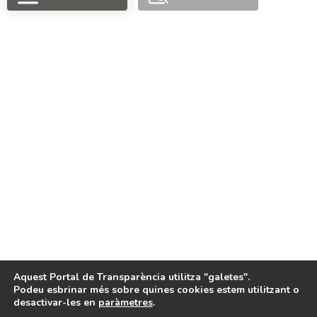
PORTAL FINANÇAT
PER
LEGAL
Avis legal
Política de cookies
Aquest Portal de Transparència utilitza "galetes".
Podeu esbrinar més sobre quines cookies estem utilitzant o
desactivar-les en
paràmetres
.
2024, Portal de Transparència de
Projecte desenvolupat per
Benimodo
EQUÀLITAT