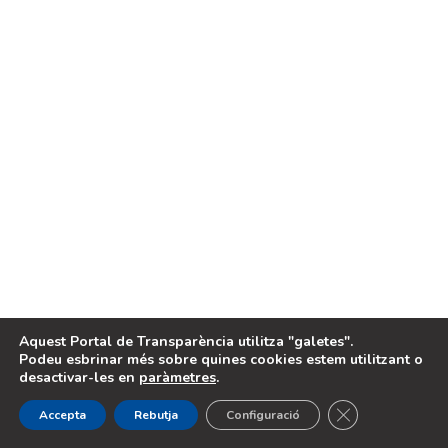
PORTAL FINANÇAT
PER
LEGAL
Avis legal
Política de cookies
2024, Portal de Transparència de
Projecte desenvolupat per
Benimodo
EQUÀLITAT
Aquest Portal de Transparència utilitza "galetes".
Podeu esbrinar més sobre quines cookies estem utilitzant o
desactivar-les en
paràmetres
.
Cerrar el banne
Accepta
Rebutja
Configuració