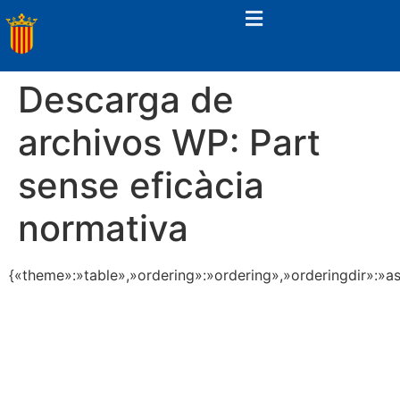
Descarga de
archivos WP:
Part
sense eficàcia
normativa
{«theme»:»table»,»ordering»:»ordering»,»orderingdir»:»a