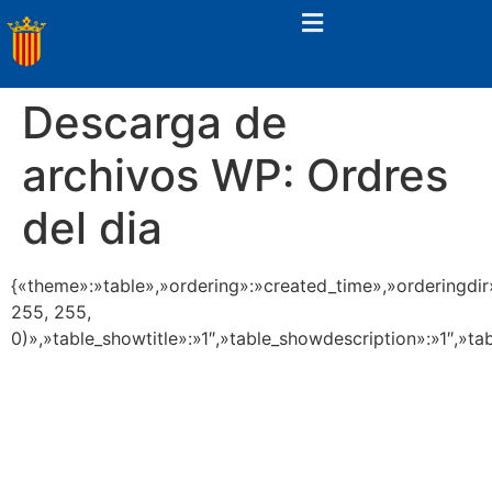
Descarga de
archivos WP:
Ordres
del dia
{«theme»:»table»,»ordering»:»created_time»,»orderingdir
255, 255,
0)»,»table_showtitle»:»1″,»table_showdescription»:»1″,»