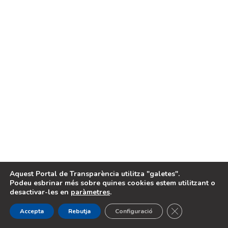
PORTAL FINANÇAT
PER
LEGAL
Avis legal
Política de cookies
2024, Portal de Transparència de
Projecte desenvolupat per
Benimodo
EQUÀLITAT
Aquest Portal de Transparència utilitza "galetes".
Podeu esbrinar més sobre quines cookies estem utilitzant o
desactivar-les en
paràmetres
.
Cerrar el banne
Accepta
Rebutja
Configuració