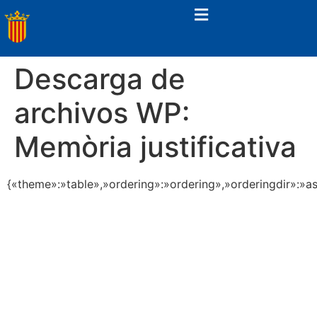
Descarga de
archivos WP:
Memòria justificativa
{«theme»:»table»,»ordering»:»ordering»,»orderingdir»:»a
PORTAL FINANÇAT
PER