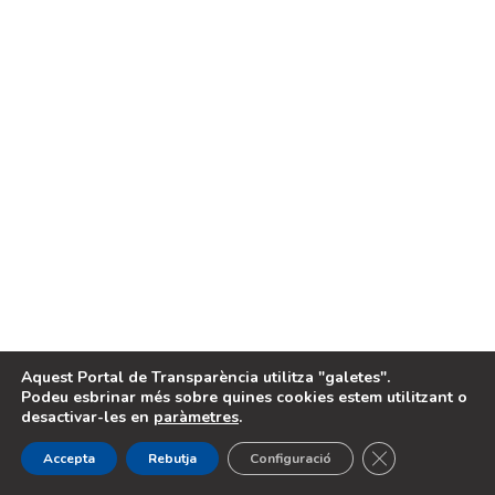
LEGAL
Avis legal
Política de cookies
2024, Portal de Transparència de
Projecte desenvolupat per
Benimodo
EQUÀLITAT
Aquest Portal de Transparència utilitza "galetes".
Podeu esbrinar més sobre quines cookies estem utilitzant o
desactivar-les en
paràmetres
.
Cerrar el banne
Accepta
Rebutja
Configuració